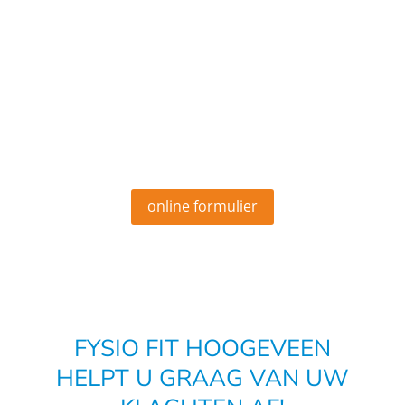
BINNEN 48 UUR HEEFT U AL
EEN AFSPRAAK
MOGELIJKHEID
FYSIOTHERAPIE!
Naast het online aanmeldformulier kunt u ons ook
bellen of mailen.
online formulier
FYSIO FIT HOOGEVEEN
HELPT U GRAAG VAN UW